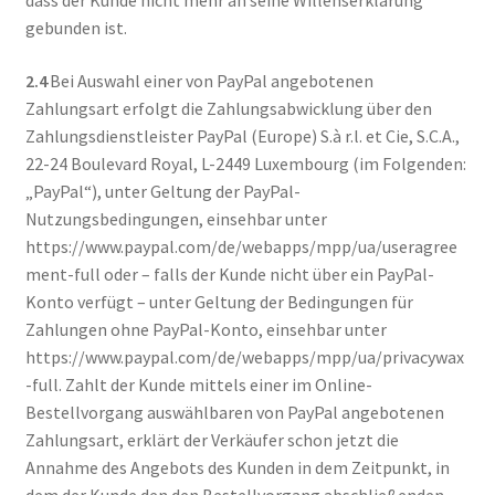
dass der Kunde nicht mehr an seine Willenserklärung
gebunden ist.
2.4
Bei Auswahl einer von PayPal angebotenen
Zahlungsart erfolgt die Zahlungsabwicklung über den
Zahlungsdienstleister PayPal (Europe) S.à r.l. et Cie, S.C.A.,
22-24 Boulevard Royal, L-2449 Luxembourg (im Folgenden:
„PayPal“), unter Geltung der PayPal-
Nutzungsbedingungen, einsehbar unter
https://www.paypal.com/de/webapps/mpp/ua/useragree
ment-full oder – falls der Kunde nicht über ein PayPal-
Konto verfügt – unter Geltung der Bedingungen für
Zahlungen ohne PayPal-Konto, einsehbar unter
https://www.paypal.com/de/webapps/mpp/ua/privacywax
-full. Zahlt der Kunde mittels einer im Online-
Bestellvorgang auswählbaren von PayPal angebotenen
Zahlungsart, erklärt der Verkäufer schon jetzt die
Annahme des Angebots des Kunden in dem Zeitpunkt, in
dem der Kunde den den Bestellvorgang abschließenden