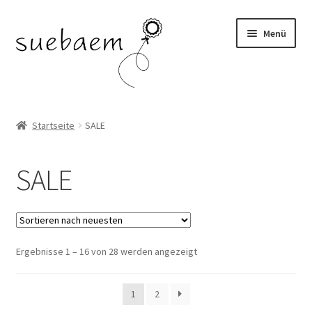
Zur
Zum
Menü
Navigation
Inhalt
springen
springen
OHRRINGE
Startseite
SALE
ARMBÄNDER
SALE
RINGE
SALE
Ergebnisse 1 – 16 von 28 werden angezeigt
1
2