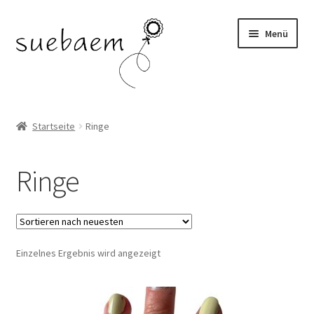
Zur
Zum
Menü
Navigation
Inhalt
springen
springen
OHRRINGE
Startseite
Ringe
ARMBÄNDER
Ringe
RINGE
SALE
Einzelnes Ergebnis wird angezeigt