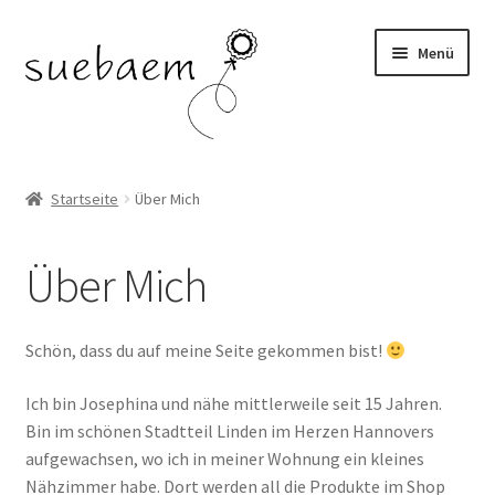
Zur
Zum
Menü
Navigation
Inhalt
springen
springen
OHRRINGE
Startseite
Über Mich
ARMBÄNDER
Über Mich
RINGE
SALE
Schön, dass du auf meine Seite gekommen bist!
Ich bin Josephina und nähe mittlerweile seit 15 Jahren.
Bin im schönen Stadtteil Linden im Herzen Hannovers
aufgewachsen, wo ich in meiner Wohnung ein kleines
Nähzimmer habe. Dort werden all die Produkte im Shop