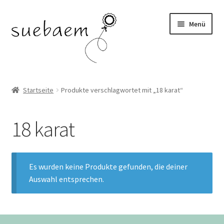
Zur
Zum
Menü
Navigation
Inhalt
springen
springen
OHRRINGE
Startseite
Produkte verschlagwortet mit „18 karat“
ARMBÄNDER
18 karat
RINGE
SALE
Es wurden keine Produkte gefunden, die deiner
Auswahl entsprechen.