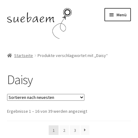
Zur
Zum
Menü
Navigation
Inhalt
springen
springen
OHRRINGE
Startseite
Produkte verschlagwortet mit „Daisy“
ARMBÄNDER
Daisy
RINGE
SALE
Ergebnisse 1 – 16 von 39 werden angezeigt
1
2
3