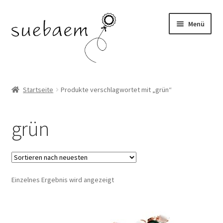
Zur
Zum
Menü
Navigation
Inhalt
springen
springen
OHRRINGE
Startseite
Produkte verschlagwortet mit „grün“
ARMBÄNDER
grün
RINGE
SALE
Einzelnes Ergebnis wird angezeigt