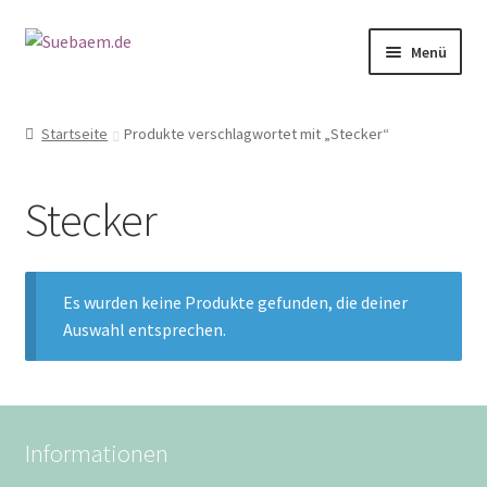
Zur
Zum
Menü
Navigation
Inhalt
springen
springen
OHRRINGE
Startseite
Produkte verschlagwortet mit „Stecker“
ARMBÄNDER
Stecker
RINGE
SALE
Es wurden keine Produkte gefunden, die deiner
Auswahl entsprechen.
Informationen