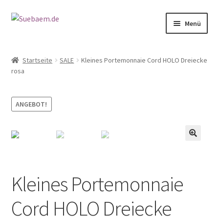
Zur
Zum
Menü
Navigation
Inhalt
springen
springen
OHRRINGE
Startseite
SALE
Kleines Portemonnaie Cord HOLO Dreiecke
rosa
ARMBÄNDER
RINGE
ANGEBOT!
SALE
🔍
Kleines Portemonnaie
Cord HOLO Dreiecke