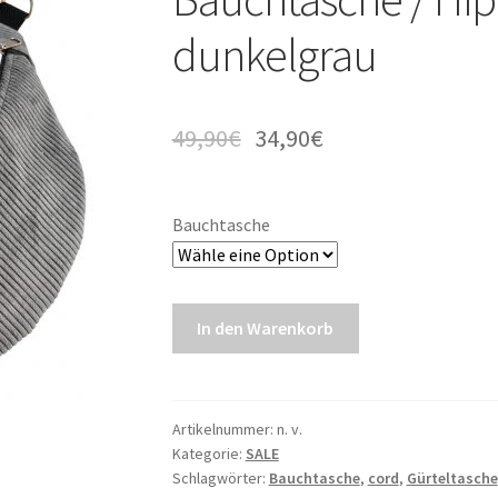
dunkelgrau
49,90
€
34,90
€
Bauchtasche
In den Warenkorb
Artikelnummer:
n. v.
Kategorie:
SALE
Schlagwörter:
Bauchtasche
,
cord
,
Gürteltasche