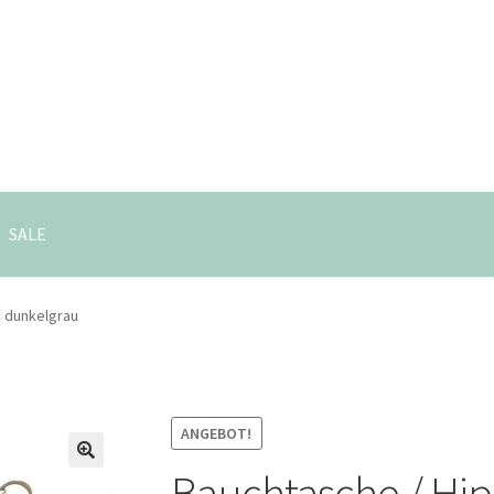
SALE
d dunkelgrau
ANGEBOT!
Bauchtasche / Hip
🔍