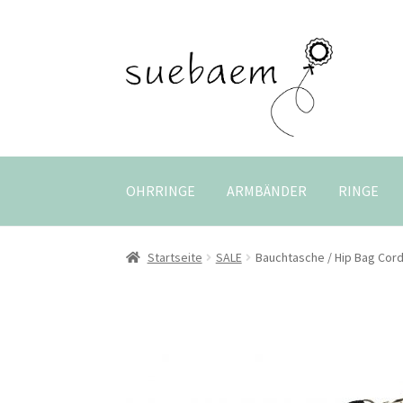
Zur
Zum
Navigation
Inhalt
springen
springen
OHRRINGE
ARMBÄNDER
RINGE
Startseite
SALE
Bauchtasche / Hip Bag Cor