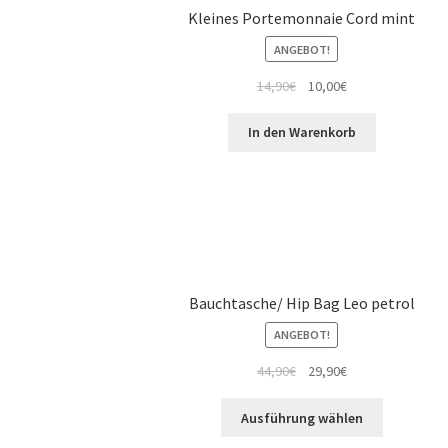
Kleines Portemonnaie Cord mint
ANGEBOT!
14,90
€
10,00
€
In den Warenkorb
Bauchtasche/ Hip Bag Leo petrol
ANGEBOT!
44,90
€
29,90
€
Ausführung wählen