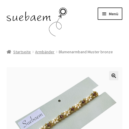
Zur
Zum
Menü
Navigation
Inhalt
springen
springen
OHRRINGE
Startseite
Armbänder
Blumenarmband Muster bronze
ARMBÄNDER
RINGE
SALE