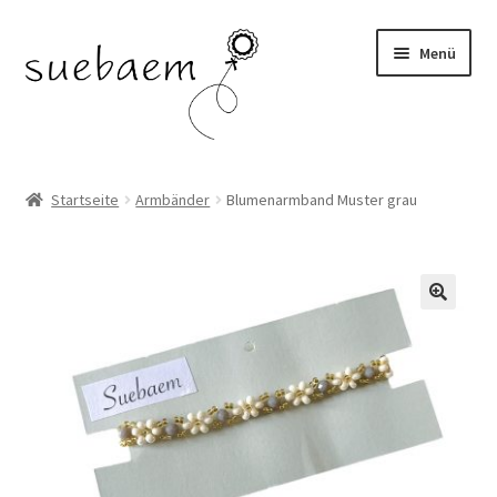
Zur
Zum
Menü
Navigation
Inhalt
springen
springen
OHRRINGE
Startseite
Armbänder
Blumenarmband Muster grau
ARMBÄNDER
RINGE
SALE