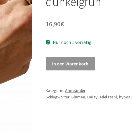
dunkelgrün
16,90
€
Nur noch 1 vorrätig
In den Warenkorb
Kategorie:
Armbänder
Schlagwörter:
Blumen
,
Daisy
,
edelstahl
,
hypoal