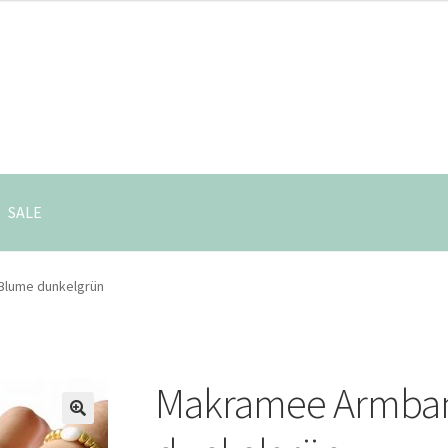
SALE
lume dunkelgrün
Makramee Armba
🔍