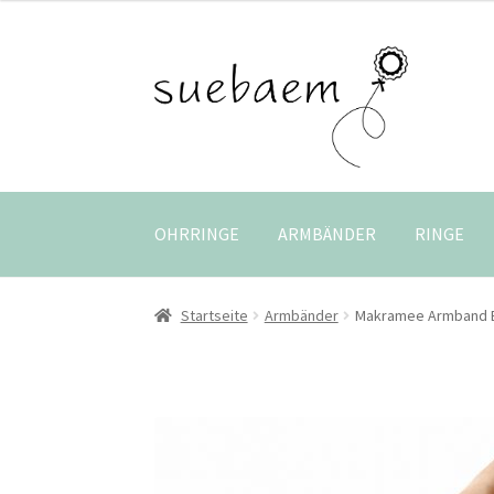
Zur
Zum
Navigation
Inhalt
springen
springen
OHRRINGE
ARMBÄNDER
RINGE
Startseite
Armbänder
Makramee Armband B