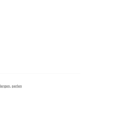
lergen
,
perlen