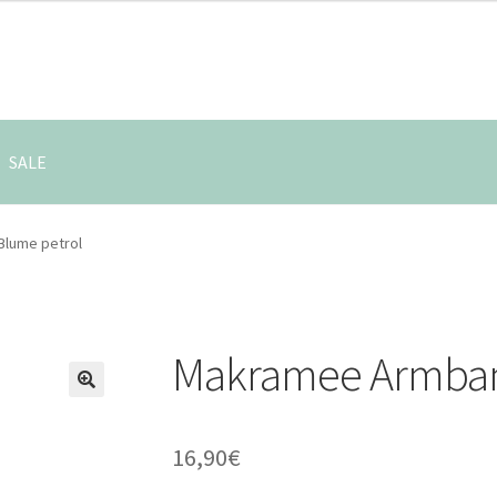
SALE
lume petrol
Makramee Armban
🔍
16,90
€