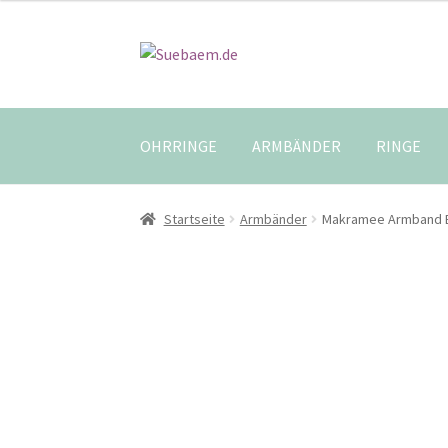
Zur
Zum
Navigation
Inhalt
springen
springen
OHRRINGE
ARMBÄNDER
RINGE
Startseite
Armbänder
Makramee Armband B