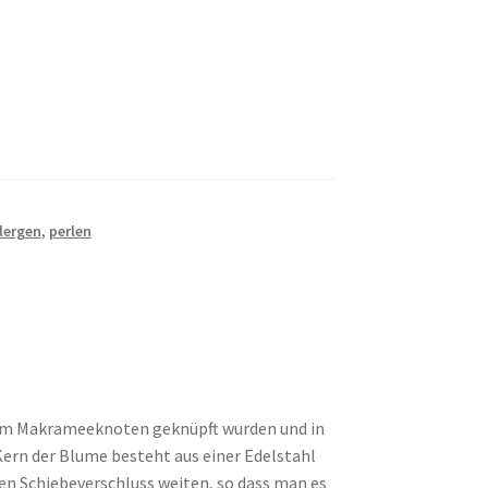
lergen
,
perlen
nem Makrameeknoten geknüpft wurden und in
Kern der Blume besteht aus einer Edelstahl
inen Schiebeverschluss weiten, so dass man es