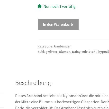
Nur noch 1 vorrätig
In den Warenkorb
Kategorie:
Armbänder
Schlagwörter:
Blumen
,
Daisy
,
edelstahl
,
hypoal
Beschreibung
Dieses Armband besteht aus Nylonschnüren die mit ei
der Mitte eine Blume aus hochwertigen Glasperlen. Der 
Perle, die vergoldet ist. Das Armband lässt sich durch e