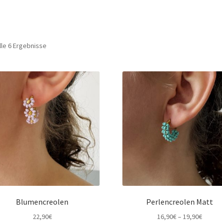
lle 6 Ergebnisse
Blumencreolen
Perlencreolen Matt
22,90
€
16,90
€
–
19,90
€