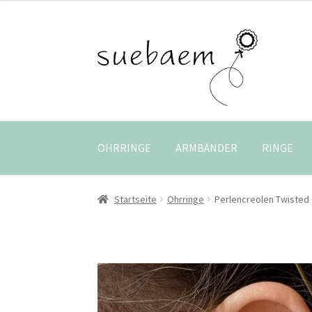
Zur
Zum
Navigation
Inhalt
springen
springen
OHRRINGE
ARMBÄNDER
RINGE
Startseite
Ohrringe
Perlencreolen Twisted