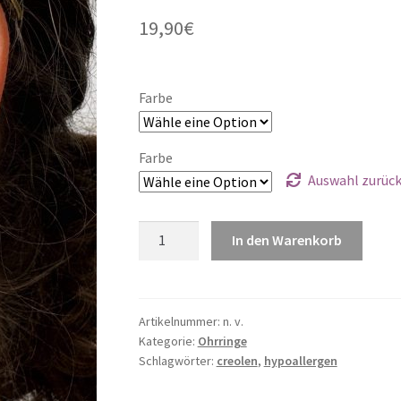
19,90
€
Farbe
Farbe
Auswahl zurüc
Perlencreolen
In den Warenkorb
Twisted
Menge
Artikelnummer:
n. v.
Kategorie:
Ohrringe
Schlagwörter:
creolen
,
hypoallergen