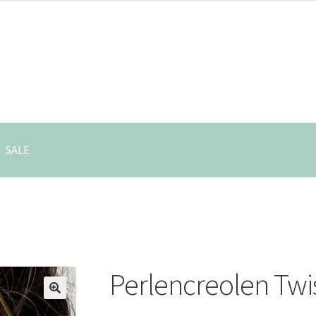
SALE
Perlencreolen Twi
🔍