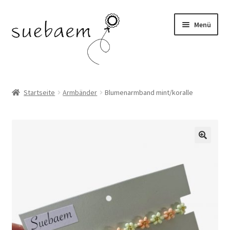
Zur
Zum
Menü
Navigation
Inhalt
springen
springen
OHRRINGE
Startseite
Armbänder
Blumenarmband mint/koralle
ARMBÄNDER
RINGE
SALE