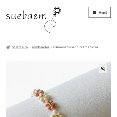
Zur
Zum
Menü
Navigation
Inhalt
springen
springen
OHRRINGE
Startseite
Armbänder
Blumenarmband creme/rosa
ARMBÄNDER
RINGE
SALE