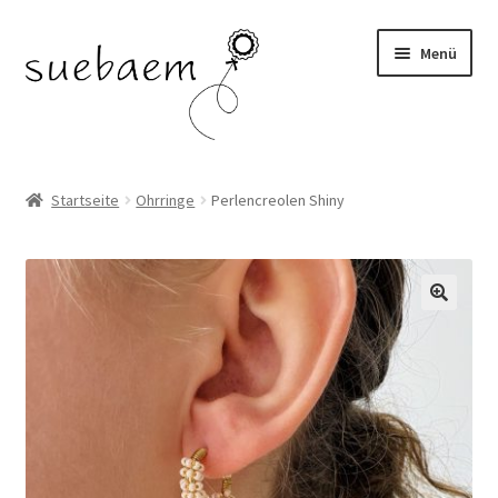
Zur
Zum
Menü
Navigation
Inhalt
springen
springen
OHRRINGE
Startseite
Ohrringe
Perlencreolen Shiny
ARMBÄNDER
RINGE
🔍
SALE