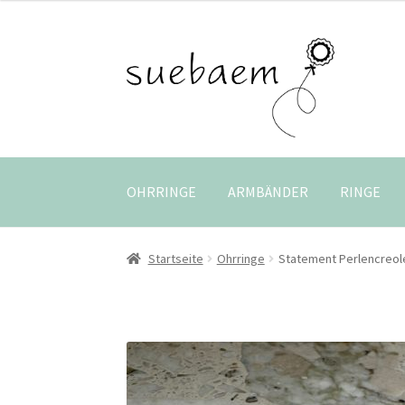
Zur
Zum
Navigation
Inhalt
springen
springen
OHRRINGE
ARMBÄNDER
RINGE
Startseite
Ohrringe
Statement Perlencreol