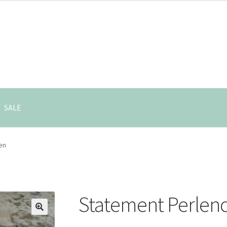
SALE
en
Statement Perlen
🔍