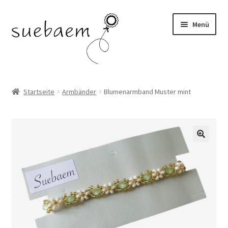
Zur
Zum
Menü
Navigation
Inhalt
springen
springen
OHRRINGE
Startseite
Armbänder
Blumenarmband Muster mint
ARMBÄNDER
RINGE
SALE