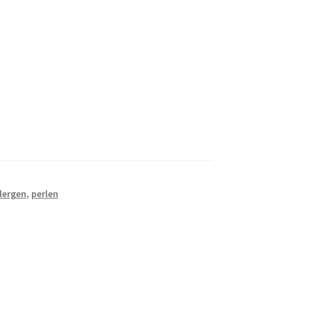
lergen
,
perlen