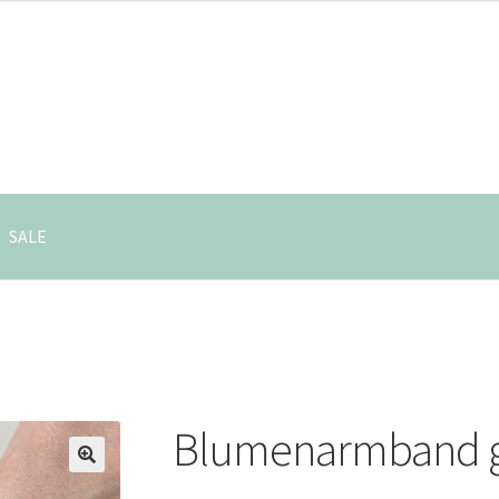
SALE
u
Blumenarmband 
🔍