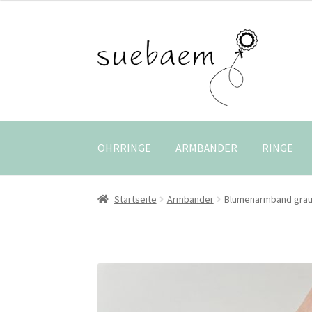
Zur
Zum
Navigation
Inhalt
springen
springen
OHRRINGE
ARMBÄNDER
RINGE
Startseite
Armbänder
Blumenarmband gra